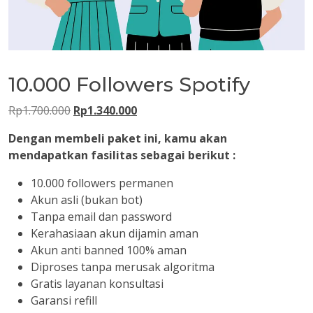
10.000 Followers Spotify
Harga
Harga
Rp
1.700.000
Rp
1.340.000
aslinya
saat
Dengan membeli paket ini, kamu akan
adalah:
ini
mendapatkan fasilitas sebagai berikut :
Rp1.700.000.
adalah:
Rp1.340.000.
10.000 followers permanen
Akun asli (bukan bot)
Tanpa email dan password
Kerahasiaan akun dijamin aman
Akun anti banned 100% aman
Diproses tanpa merusak algoritma
Gratis layanan konsultasi
Garansi refill