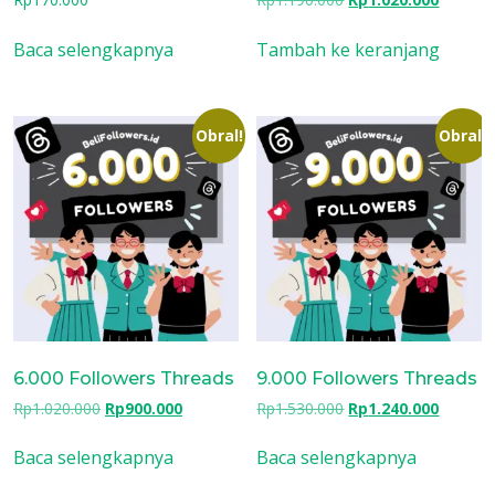
aslinya
saat
adalah:
ini
Baca selengkapnya
Tambah ke keranjang
Rp1.190.000.
adalah:
Rp1.020
Obral!
Obral!
6.000 Followers Threads
9.000 Followers Threads
Harga
Harga
Harga
Harga
Rp
1.020.000
Rp
900.000
Rp
1.530.000
Rp
1.240.000
aslinya
saat
aslinya
saat
adalah:
ini
adalah:
ini
Baca selengkapnya
Baca selengkapnya
Rp1.020.000.
adalah:
Rp1.530.000.
adalah: