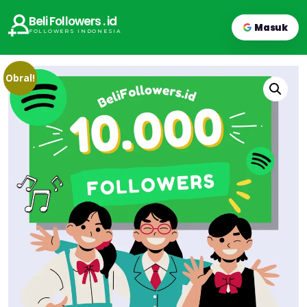
Beli Followers . id
Masuk
FOLLOWERS INDONESIA
Obral!