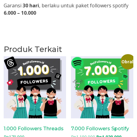
Garansi
30 hari
, berlaku untuk paket followers spotify
6.000 – 10.000
Produk Terkait
Obral!
1.000 Followers Threads
7.000 Followers Spotify
Harga
Harga
Rp
170.000
Rp
1.190.000
Rp
1.020.000