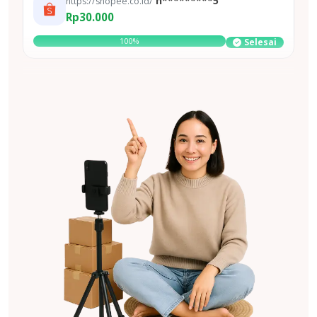
h*********5
https://shopee.co.id/
Rp30.000
100%
Selesai