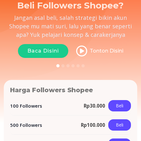
Kenapa Belifollowers.id?
Followers kami akun Shopee asli, bukan bot,
akun Indonesia, diproses bertahap, followers
permanen, 100% aman & bergaransi
Baca Disini
Tonton Disini
Harga Followers Shopee
100 Followers
Rp
30.000
Beli
500 Followers
Rp
100.000
Beli