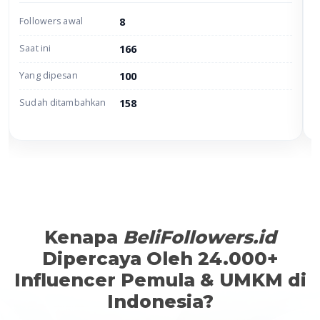
8
Followers awal
F
166
Saat ini
S
100
Yang dipesan
Y
158
Sudah ditambahkan
S
Kenapa
BeliFollowers.id
Dipercaya Oleh 24.000+
Influencer Pemula & UMKM di
Indonesia?