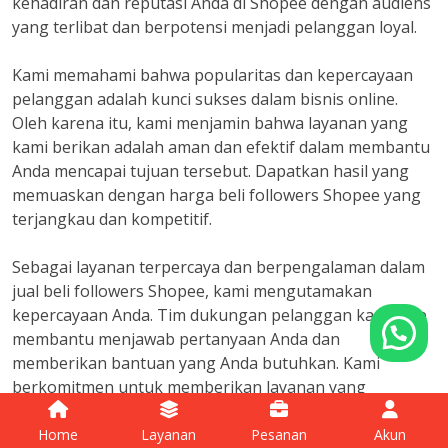
kehadiran dan reputasi Anda di Shopee dengan audiens
yang terlibat dan berpotensi menjadi pelanggan loyal.
Kami memahami bahwa popularitas dan kepercayaan
pelanggan adalah kunci sukses dalam bisnis online.
Oleh karena itu, kami menjamin bahwa layanan yang
kami berikan adalah aman dan efektif dalam membantu
Anda mencapai tujuan tersebut. Dapatkan hasil yang
memuaskan dengan harga beli followers Shopee yang
terjangkau dan kompetitif.
Sebagai layanan terpercaya dan berpengalaman dalam
jual beli followers Shopee, kami mengutamakan
kepercayaan Anda. Tim dukungan pelanggan kami siap
Tanyakan apapun seputar beli followers
membantu menjawab pertanyaan Anda dan
memberikan bantuan yang Anda butuhkan. Kami
berkomitmen untuk memberikan layanan yang
berkualitas tinggi dan transparan.
Home
Layanan
Pesanan
Akun