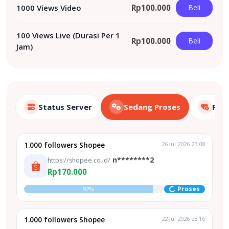
1000 Views Video
Rp
100.000
Beli
100 Views Live (Durasi Per 1
Rp
100.000
Beli
Jam)
Status Server
Sedang Proses
Pake
1.000 followers Shopee
26 Jul 2026 23:08
n********2
https://shopee.co.id/
Rp170.000
Proses
92%
1.000 followers Shopee
22 Jul 2026 23:16