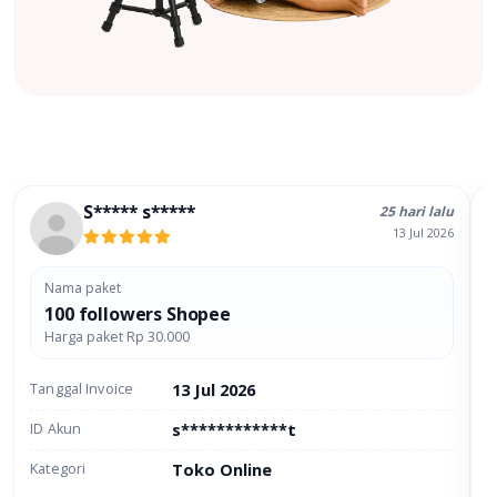
S***** s*****
25 hari lalu
13 Jul 2026
Nama paket
100 followers Shopee
Harga paket Rp 30.000
13 Jul 2026
Tanggal Invoice
T
s************t
ID Akun
I
Toko Online
Kategori
K