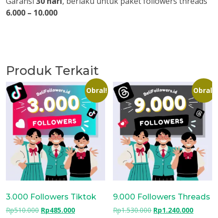
Garansi
30 hari
, berlaku untuk paket followers threads
6.000 – 10.000
Produk Terkait
Obral!
Obral!
3.000 Followers Tiktok
9.000 Followers Threads
Harga
Harga
Harga
Harga
Rp
510.000
Rp
485.000
Rp
1.530.000
Rp
1.240.000