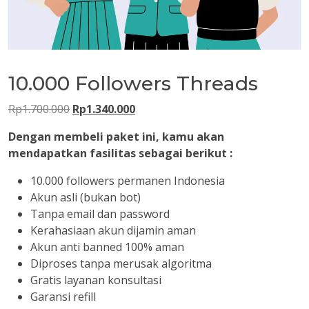
10.000 Followers Threads
Harga
Harga
Rp
1.700.000
Rp
1.340.000
aslinya
saat
Dengan membeli paket ini, kamu akan
adalah:
ini
mendapatkan fasilitas sebagai berikut :
Rp1.700.000.
adalah:
Rp1.340.000.
10.000 followers permanen Indonesia
Akun asli (bukan bot)
Tanpa email dan password
Kerahasiaan akun dijamin aman
Akun anti banned 100% aman
Diproses tanpa merusak algoritma
Gratis layanan konsultasi
Garansi refill