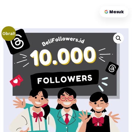
Beli Followers . id
Masuk
FOLLOWERS INDONESIA
Obral!