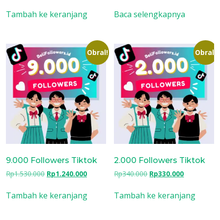
aslinya
saat
aslinya
saat
adalah:
ini
adalah:
ini
Tambah ke keranjang
Baca selengkapnya
Rp510.000.
adalah:
Rp1.530.000.
adalah:
Rp485.000.
Rp1.240
Obral!
Obral!
9.000 Followers Tiktok
2.000 Followers Tiktok
Harga
Harga
Harga
Harga
Rp
1.530.000
Rp
1.240.000
Rp
340.000
Rp
330.000
aslinya
saat
aslinya
saat
adalah:
ini
adalah:
ini
Tambah ke keranjang
Tambah ke keranjang
Rp1.530.000.
adalah:
Rp340.000.
adalah:
Rp1.240.000.
Rp330.000.