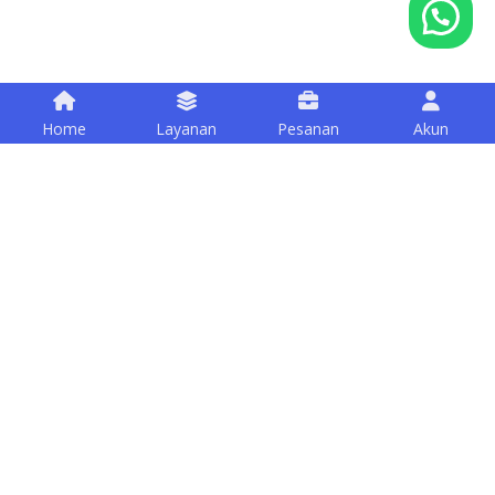
Home
Layanan
Pesanan
Akun
Happy Customers
Sudah banyak UMKM di Indonesia, yang telah kami
bantu opsimasi sosial medianya.
W**** A******