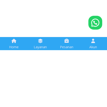
Home
Layanan
Pesanan
Akun
Happy Customers
Sudah banyak UMKM di Indonesia, yang telah kami
bantu opsimasi sosial medianya.