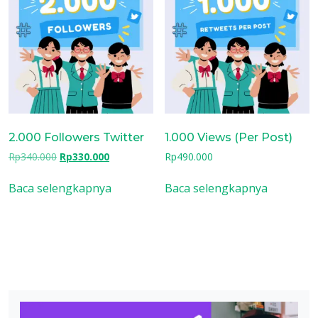
2.000 Followers Twitter
1.000 Views (Per Post)
Harga
Harga
Rp
340.000
Rp
330.000
Rp
490.000
aslinya
saat
adalah:
ini
Baca selengkapnya
Baca selengkapnya
Rp340.000.
adalah:
Rp330.000.