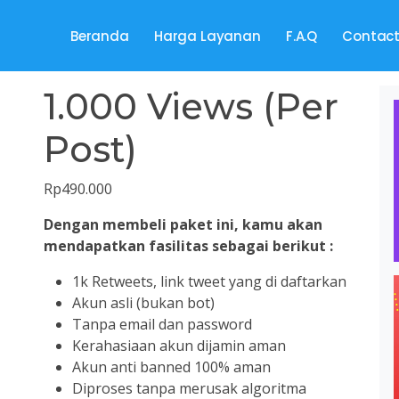
Beranda
Harga Layanan
F.A.Q
Contac
1.000 Views (Per
Post)
Rp
490.000
Dengan membeli paket ini, kamu akan
mendapatkan fasilitas sebagai berikut :
1k Retweets, link tweet yang di daftarkan
Akun asli (bukan bot)
Tanpa email dan password
Kerahasiaan akun dijamin aman
Akun anti banned 100% aman
Diproses tanpa merusak algoritma