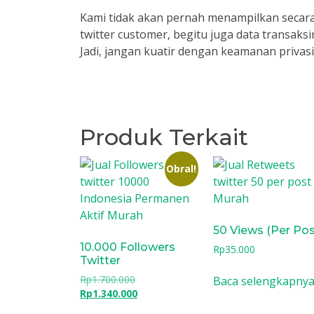
Kami tidak akan pernah menampilkan secara
twitter customer, begitu juga data transaksi
Jadi, jangan kuatir dengan keamanan privas
Produk Terkait
Obral!
50 Views (Per Pos
10.000 Followers
Rp
35.000
Twitter
Harga
Rp
1.700.000
Baca selengkapny
aslinya
Harga
Rp
1.340.000
adalah:
saat