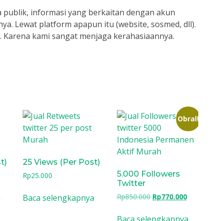
 publik, informasi yang berkaitan dengan akun
nya. Lewat platform apapun itu (website, sosmed, dll).
i. Karena kami sangat menjaga kerahasiaannya.
Obral!
t)
25 Views (Per Post)
5.000 Followers
Rp
25.000
Twitter
Harga
Harga
Rp
850.000
Rp
770.000
a
Baca selengkapnya
aslinya
saat
adalah:
ini
Baca selengkapnya