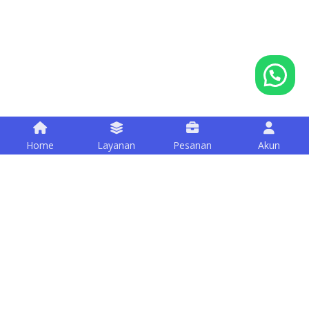
Home
Layanan
Pesanan
Akun
Happy Customers
Sudah banyak UMKM di Indonesia, yang telah kami
bantu opsimasi sosial medianya.