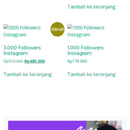
Tambah ke keranjang
Obral!
3.000 Followers
1.000 Followers
Instagram
Instagram
Harga
Harga
Rp
510.000
Rp
485.000
Rp
170.000
aslinya
saat
adalah:
ini
Tambah ke keranjang
Tambah ke keranjang
Rp510.000.
adalah:
Rp485.000.