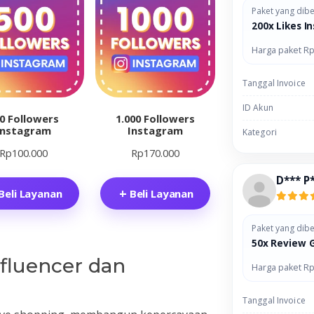
Paket yang dibe
200x Likes I
Harga paket Rp
Tanggal Invoice
ID Akun
0 Followers
1.000 Followers
Instagram
Instagram
Kategori
Rp
100.000
Rp
170.000
D*** P
Beli Layanan
Beli Layanan
Paket yang dibe
50x Review 
fluencer dan
Harga paket Rp
Tanggal Invoice