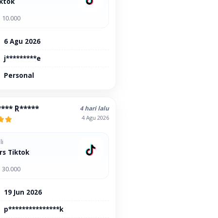
iktok
 10.000
6 Agu 2026
j*********e
Personal
**** R*****
4 hari lalu
4 Agu 2026
li
rs Tiktok
 30.000
19 Jun 2026
p***************k