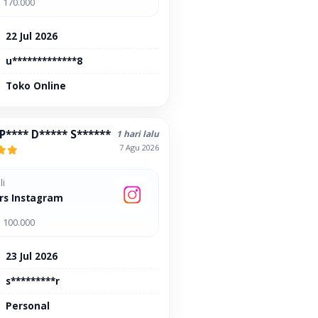
 170.000
22 Jul 2026
u*************8
Toko Online
 P**** D***** S******
1 hari lalu
7 Agu 2026
li
rs Instagram
 100.000
23 Jul 2026
s*********r
Personal