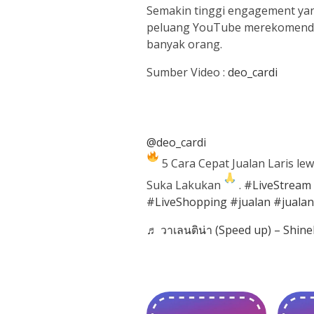
Semakin tinggi engagement ya
peluang YouTube merekomendas
banyak orang.
Sumber Video :
deo_cardi
@deo_cardi
5 Cara Cepat Jualan Laris lew
Suka Lakukan
.
#LiveStream
#LiveShopping
#jualan
#jualan
♬ วาเลนติน่า (Speed up) – Shin