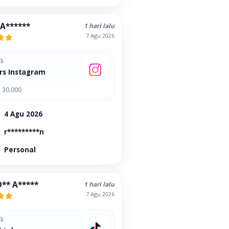
 A******
1 hari lalu
7 Agu 2026
li
rs Instagram
 30.000
4 Agu 2026
r*********n
Personal
D** A*****
1 hari lalu
7 Agu 2026
li