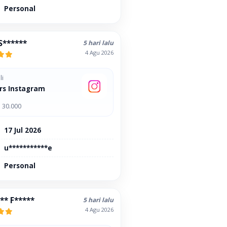
Personal
S******
5 hari lalu
4 Agu 2026
li
rs Instagram
 30.000
17 Jul 2026
u***********e
Personal
** F*****
5 hari lalu
4 Agu 2026