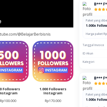
B*** F
Paket yang dibe
1.000x Follo
utube.com/@BelajarBerbisnis
Harga paket Rp
Tanggal Invoice
ID Akun
Kategori
B*** F
0 Followers
1.000 Followers
Instagram
Instagram
Paket yang dibe
1.000x Follo
Rp
100.000
Rp
170.000