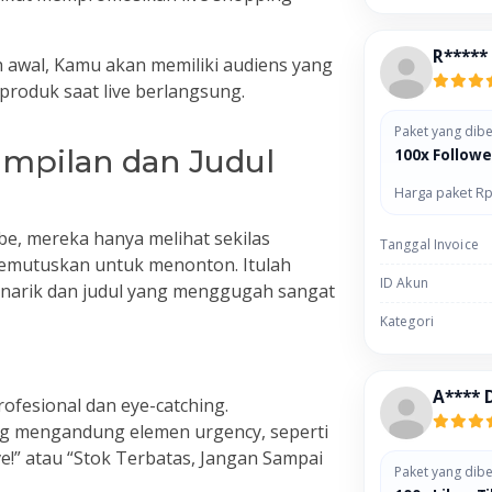
R*****
awal, Kamu akan memiliki audiens yang
roduk saat live berlangsung.
Paket yang dibe
ampilan dan Judul
100x Followe
Harga paket Rp
e, mereka hanya melihat sekilas
Tanggal Invoice
memutuskan untuk menonton. Itulah
ID Akun
enarik dan judul yang menggugah sangat
Kategori
A**** 
ofesional dan eye-catching.
ing mengandung elemen urgency, seperti
e!” atau “Stok Terbatas, Jangan Sampai
Paket yang dibe