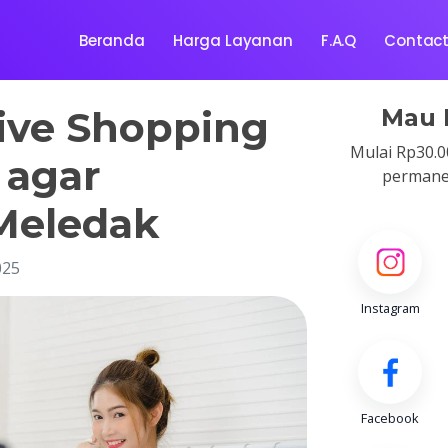
Beranda
Harga Layanan
F.A.Q
Contac
Live Shopping
Mau 
Mulai Rp30.00
 agar
permanen
Meledak
025
Instagram
Facebook