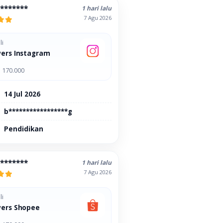
********
1 hari lalu
7 Agu 2026
li
wers Instagram
 170.000
14 Jul 2026
b*****************g
Pendidikan
********
1 hari lalu
7 Agu 2026
li
wers Shopee