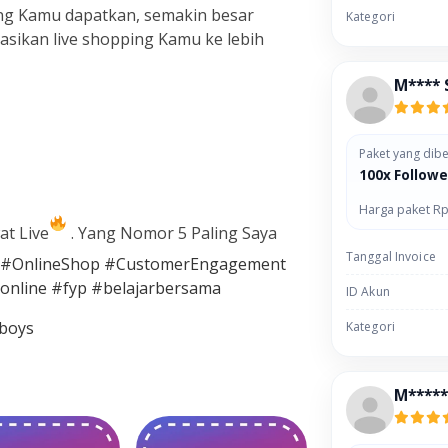
ng Kamu dapatkan, semakin besar
Kategori
ikan live shopping Kamu ke lebih
M**** 
Paket yang dibe
100x Followe
Harga paket Rp
at Live
. Yang Nomor 5 Paling Saya
Tanggal Invoice
#OnlineShop
#CustomerEngagement
online
#fyp
#belajarbersama
ID Akun
eboys
Kategori
M*****