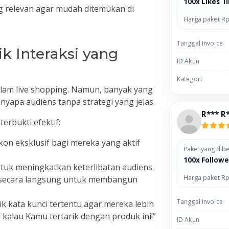
100x Likes T
 relevan agar mudah ditemukan di
Harga paket Rp
Tanggal Invoice
k Interaksi yang
ID Akun
Kategori
alam live shopping. Namun, banyak yang
yapa audiens tanpa strategi yang jelas.
R*** R
erbukti efektif:
on eksklusif bagi mereka yang aktif
Paket yang dibe
100x Followe
ntuk meningkatkan keterlibatan audiens.
Harga paket Rp
 secara langsung untuk membangun
Tanggal Invoice
k kata kunci tertentu agar mereka lebih
u’ kalau Kamu tertarik dengan produk ini!”
ID Akun