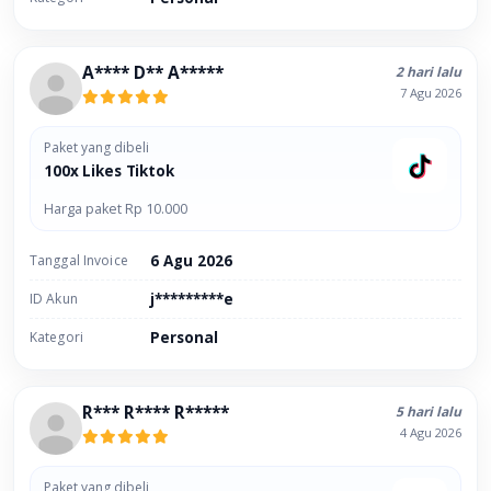
A**** D** A*****
2 hari lalu
7 Agu 2026
Paket yang dibeli
100x Likes Tiktok
Harga paket Rp 10.000
Tanggal Invoice
6 Agu 2026
ID Akun
j*********e
Kategori
Personal
R*** R**** R*****
5 hari lalu
4 Agu 2026
Paket yang dibeli