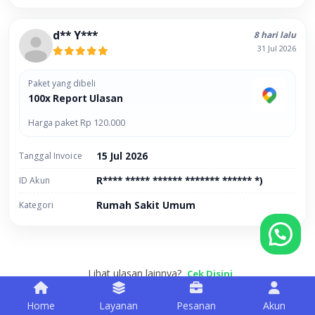
d** Y***
8 hari lalu
31 Jul 2026
Paket yang dibeli
100x Report Ulasan
Harga paket Rp 120.000
Tanggal Invoice
15 Jul 2026
ID Akun
R**** ***** ****** ******* ****** *)
Kategori
Rumah Sakit Umum
Tanyakan apapun seputar beli followers
Lihat ulasan lainnya?
Cek Disini
Home
Layanan
Pesanan
Akun